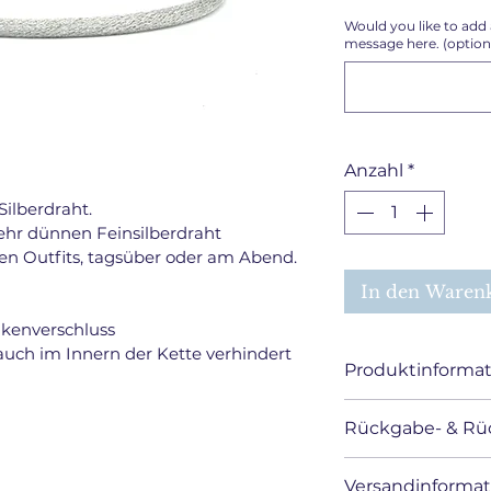
Would you like to add 
message here. (option
Anzahl
*
Silberdraht.
sehr dünnen Feinsilberdraht 
elen Outfits, tagsüber oder am Abend.
In den Waren
kenverschluss
uch im Innern der Kette verhindert 
Produktinforma
Rückgabe- & Rüc
Bitte beachten,
nicht von Mensc
RÜ
Versandinforma
Herzschrittmach