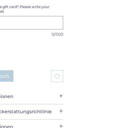
a gift card? Please write your
al)
0/500
korb
tionen
kerstattungsrichtlinie
 daß Magnetverschlüsse 
hen mit 
CKGABERECHT
tionen
ern getragen werden 